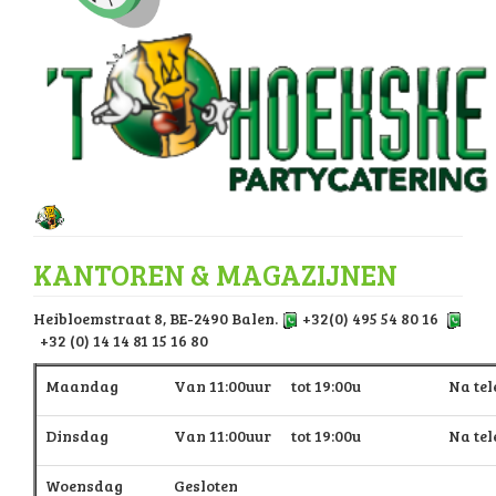
KANTOREN & MAGAZIJNEN
Heibloemstraat 8, BE-2490 Balen.
+32(0) 495 54 80 16
+32 (0) 14 14 81 15 16 80
Maandag
Van 11:00uur tot 19:00u
Na te
Dinsdag
Van 11:00uur tot 19:00u
Na te
Woensdag
Gesloten